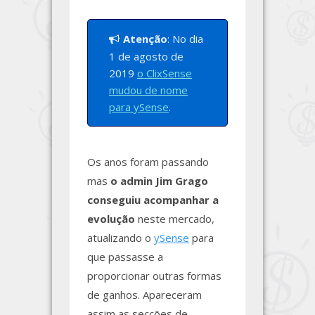
Atenção
: No dia
1 de agosto de
2019
o ClixSense
mudou de nome
para ySense
.
Os anos foram passando
mas
o admin Jim Grago
conseguiu acompanhar a
evolução
neste mercado,
atualizando o
ySense
para
que passasse a
proporcionar outras formas
de ganhos. Apareceram
assim as secções de