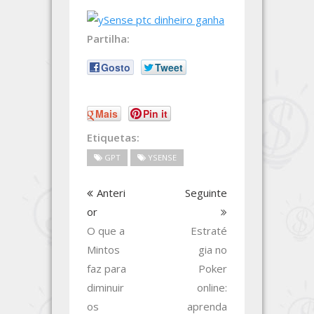
Partilha:
Gosto
Tweet
Mais
Pin it
Etiquetas:
GPT
YSENSE
Anteri
Seguinte
or
O que a
Estraté
Mintos
gia no
faz para
Poker
diminuir
online:
os
aprenda