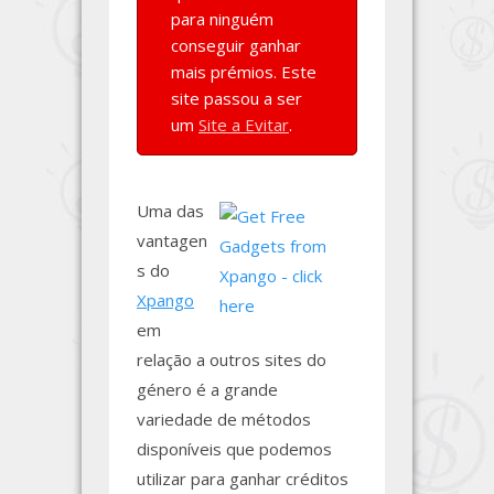
para ninguém
conseguir ganhar
mais prémios. Este
site passou a ser
um
Site a Evitar
.
Uma das
vantagen
s do
Xpango
em
relação a outros sites do
género é a grande
variedade de métodos
disponíveis que podemos
utilizar para ganhar créditos