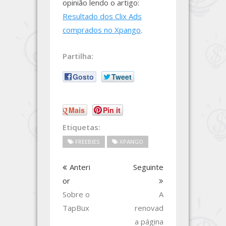
opinião lendo o artigo:
Resultado dos Clix Ads
comprados no Xpango
.
Partilha:
Gosto
Tweet
Mais
Pin it
Etiquetas:
FREEBIES
XPANGO
Anteri
Seguinte
or
Sobre o
A
TapBux
renovad
a página