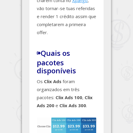
criarem conta no
Xpango
,
vão tornar-se tuas referidas
e render 1 crédito assim que
completarem a primeira
offer.
Quais os
pacotes
disponíveis
Os
Clix Ads
foram
organizados em três
pacotes:
Clix Ads 100
,
Clix
Ads 200
e
Clix Ads 300
.