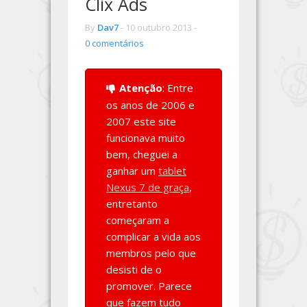
Clix Ads
By
Dav7
-
10 outubro 2013 -
0 comentários
Atenção
: Entre
os anos de 2006 e
2007 este site
funcionava muito
bem, cheguei a
ganhar um
tablet
Nexus 7 de graça
,
entretanto
começaram a
complicar a vida aos
membros pelo que
desisti de o
promover. Parece
que fazem tudo