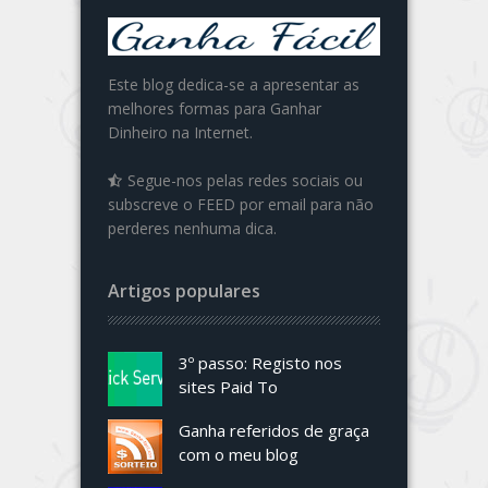
Este blog dedica-se a apresentar as
melhores formas para Ganhar
Dinheiro na Internet.
Segue-nos pelas redes sociais ou
subscreve o FEED por email para não
perderes nenhuma dica.
Artigos populares
3º passo: Registo nos
sites Paid To
Ganha referidos de graça
com o meu blog