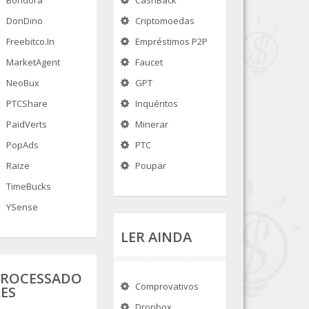
Bondora
CashBack
DonDino
Criptomoedas
Freebitco.in
Empréstimos P2P
MarketAgent
Faucet
NeoBux
GPT
PTCShare
Inquéritos
PaidVerts
Minerar
PopAds
PTC
Raize
Poupar
TimeBucks
YSense
LER AINDA
PROCESSADO
Comprovativos
ES
Dropbox