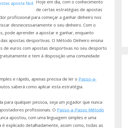
Hoje em dia, com o conhecimento
de certas estratégias de apostas
dor profissional para começar a ganhar dinheiro nos
iscar desnecessariamente o seu dinheiro. Com o
s, pode aprender a apostar e ganhar, enquanto
das apostas desportivas. O Método Dinheiro ensina
res de euros com apostas desportivas no seu desporto
 gratuitamente e tem à disposição uma comunidade
mples e rápido, apenas precisa de ler o
Passo-a-
tos saberá como aplicar esta estratégia.
da para qualquer pessoa, seja um jogador que nunca
postadores profissionais. O
Passo-a-Passo Método
nunca apostou, com uma linguagem simples e uma
ia é explicado detalhadamente, assim como, todas as