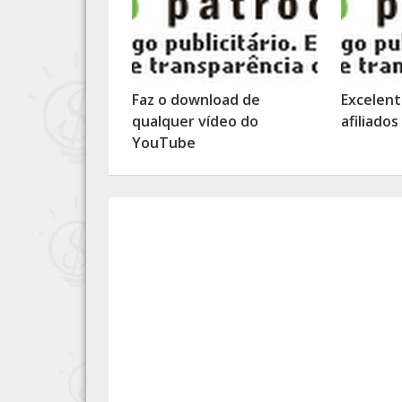
Faz o download de
Excelen
qualquer vídeo do
afiliado
YouTube