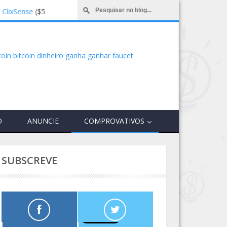
xSense
($57.53)
|
NeoBux
($256.13)
|
Vê todos os comprovativos...
O
ANUNCIE
COMPROVATIVOS
SUBSCREVE