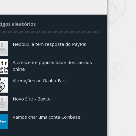
igos aleatórios
Neobux já tem resposta do PayPal
A crescente popularidade dos casinos
online
Alterações no Ganha-Facil
Novo Site - Bux.to
Vamos criar uma conta Coinbase