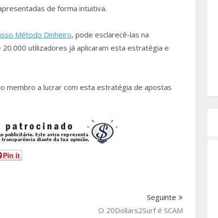
presentadas de forma intuitiva.
sso Método Dinheiro
, pode esclarecê-las na
0.000 utilizadores já aplicaram esta estratégia e
mo membro a lucrar com esta estratégia de apostas
Pin it
Seguinte
O 20Dollars2Surf é SCAM