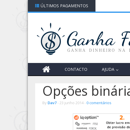
ÚLTIMOS PAGAMENTOS
CONTACTO
AJUDA
Opções binári
By
Dav7
-
23 junho 2014 -
0 comentários