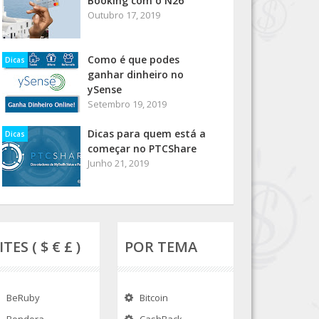
Booking com o N26
Outubro 17, 2019
Como é que podes
Dicas
ganhar dinheiro no
ySense
Setembro 19, 2019
Dicas para quem está a
Dicas
começar no PTCShare
Junho 21, 2019
ITES ( $ € £ )
POR TEMA
BeRuby
Bitcoin