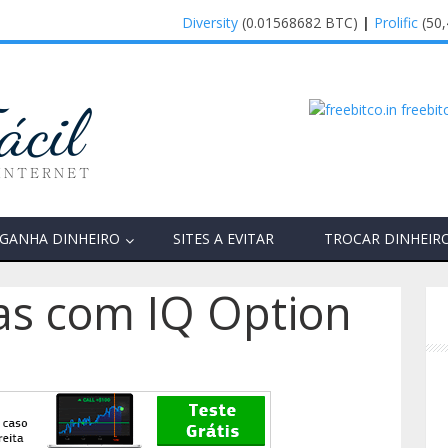
Diversity
(0.01568682 BTC)
|
Prolific
(50,47£)
|
GANHA DINHEIRO
SITES A EVITAR
TROCAR DINHEIR
as com IQ Option