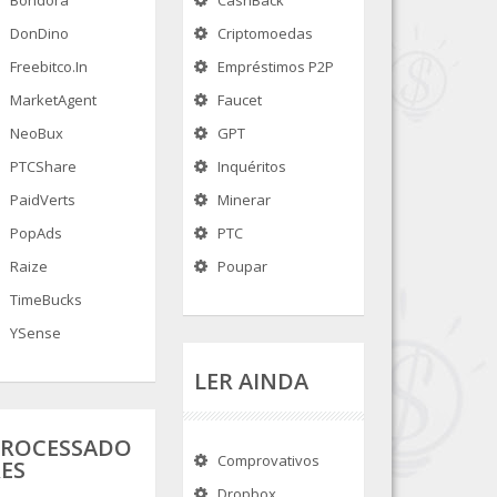
Bondora
CashBack
DonDino
Criptomoedas
Freebitco.in
Empréstimos P2P
MarketAgent
Faucet
NeoBux
GPT
PTCShare
Inquéritos
PaidVerts
Minerar
PopAds
PTC
Raize
Poupar
TimeBucks
YSense
LER AINDA
PROCESSADO
Comprovativos
ES
Dropbox