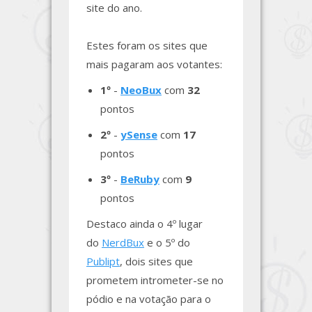
site do ano.
Estes foram os sites que
mais pagaram aos votantes:
1º
-
NeoBux
com
32
pontos
2º
-
ySense
com
17
pontos
3º
-
BeRuby
com
9
pontos
Destaco ainda o 4º lugar
do
NerdBux
e o 5º do
Publipt
, dois sites que
prometem intrometer-se no
pódio e na votação para o