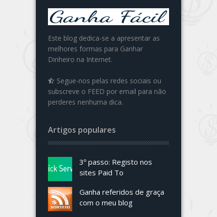
Este blog dedica-se a apresentar as
melhores formas para Ganhar
Dinheiro na Internet.
Segue-nos pelas redes sociais ou
subscreve o FEED por email para não
perderes nenhuma dica.
Artigos populares
3º passo: Registo nos
sites Paid To
Ganha referidos de graça
com o meu blog