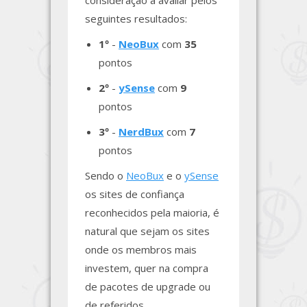
consideração a avaliar pelos
seguintes resultados:
1º
-
NeoBux
com
35
pontos
2º
-
ySense
com
9
pontos
3º
-
NerdBux
com
7
pontos
Sendo o
NeoBux
e o
ySense
os sites de confiança
reconhecidos pela maioria, é
natural que sejam os sites
onde os membros mais
investem, quer na compra
de pacotes de upgrade ou
de referidos.