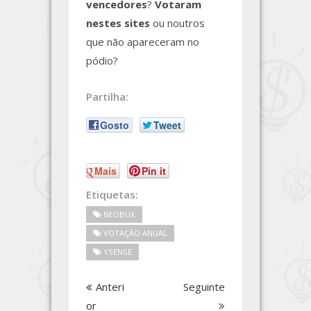
vencedores
?
Votaram
nestes sites
ou noutros
que não apareceram no
pódio?
Partilha:
Gosto
Tweet
Mais
Pin it
Etiquetas:
NEOBUX
VOTAÇÃO ANUAL
YSENSE
Anteri
Seguinte
or