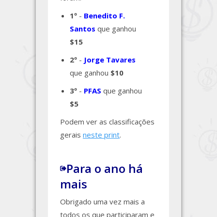
1º
-
Benedito F.
Santos
que ganhou
$15
2º
-
Jorge Tavares
que ganhou
$10
3º
-
PFAS
que ganhou
$5
Podem ver as classificações
gerais
neste print
.
Para o ano há
mais
Obrigado uma vez mais a
todos os que participaram e