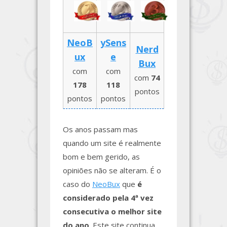
NeoB
ySens
Nerd
ux
e
Bux
com
com
com
74
178
118
pontos
pontos
pontos
Os anos passam mas
quando um site é realmente
bom e bem gerido, as
opiniões não se alteram. É o
caso do
NeoBux
que
é
considerado pela 4ª vez
consecutiva o melhor site
do ano
. Este site continua